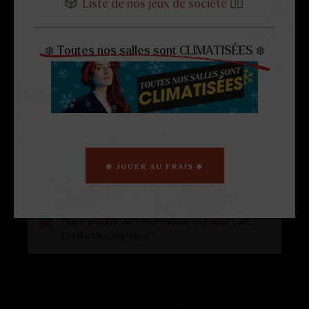
🎲
Liste de nos jeux de société
👈🏻
TYPE
QUEL
❄️ Toutes nos salles sont CLIMATISÉES ❄️
D’ENQUÊTE
ALLEZ-VOUS
À
CHOISIR
?
ANGERS
OUT
GET
❄️ JOUER AU FRAIS ❄️
Changer de centre
Oups, module de réservation en pause café.
Vérifiez les réglages !