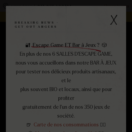
Panneau de gestion des cookies
Changer de centre
VOUS ÊTES À
GET OUT ANGERS
REJOIGNEZ LA FAMILLE -
DEVENEZ FRANCHISÉ !
BREAKING NEWS -
GET OUT ANGERS
RÉSERVEZ
MENU
FERMER
🔐
Escape Game ET Bar à Jeux ?
🎲
En plus de nos 6 SALLES D’ESCAPE GAME,
nous vous accueillons dans notre BAR À JEUX
pour tester nos délicieux produits artisanaux,
et le
plus souvent BIO et locaux, ainsi que pour
profiter
gratuitement de l’un de nos 350 jeux de
société.
🍺
Carte de nos consommations
👈🏻