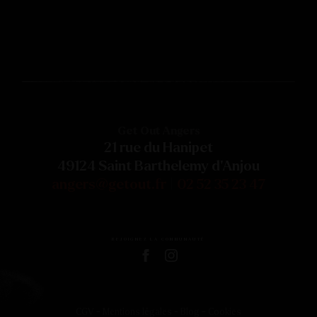
Get Out Angers
21 rue du Hanipet
49124 Saint Barthelemy d'Anjou
angers@getout.fr
|
02 52 35 23 47
REJOIGNEZ LA COMMUNAUTÉ
CGV
-
Mentions légales
-
Blog
-
Cookies