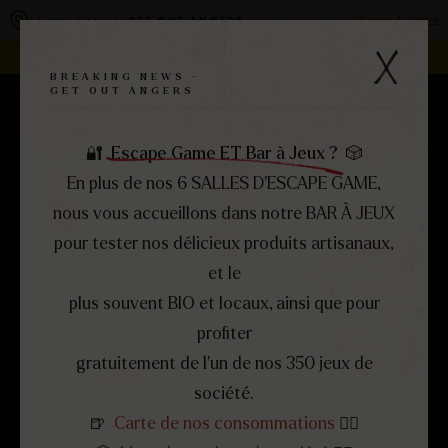
Panneau de gestion des cookies
Changer de centre
VOUS ÊTES À
GET OUT ANGERS
REJOIGNEZ LA FAMILLE -
DEVENEZ FRANCHISÉ !
BREAKING NEWS -
GET OUT ANGERS
MERCI, NOUS AVONS BIEN
RÉSERVEZ
MENU
FERMER
REÇU VOTRE
DEMANDE
🔐
Escape Game ET Bar à Jeux ?
🎲
D'ÉLIGIBILITÉ
!
En plus de nos 6 SALLES D’ESCAPE GAME,
nous vous accueillons dans notre BAR À JEUX
Un conseiller reviendra vers vous
prochainement.
pour tester nos délicieux produits artisanaux,
Réservez un appel ci-dessous 👇
et le
plus souvent BIO et locaux, ainsi que pour
profiter
gratuitement de l’un de nos 350 jeux de
société.
🍺
Carte de nos consommations
👈🏻