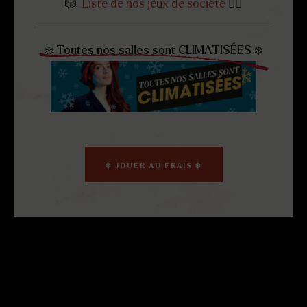
🎲
Liste de nos jeux de société
👈🏻
❄️ Toutes nos salles sont CLIMATISÉES ❄️
❄️ JOUER AU FRAIS ❄️