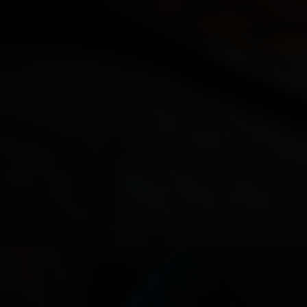
M
E
E
T
T
H
E
GRETENFIELDS