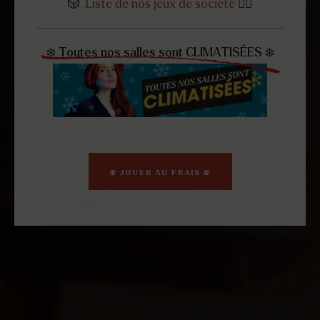
🎲
Liste de nos jeux de société
👈🏻
❄️ Toutes nos salles sont CLIMATISÉES ❄️
❄️ JOUER AU FRAIS ❄️