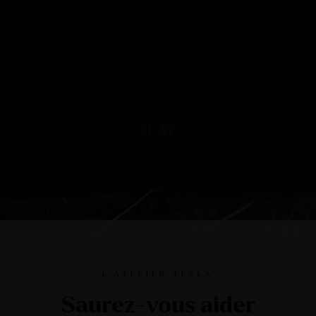
PLAY
PLAY
Play
Mute
Ente
full
L’ATELIER TESLA
Saurez-vous aider