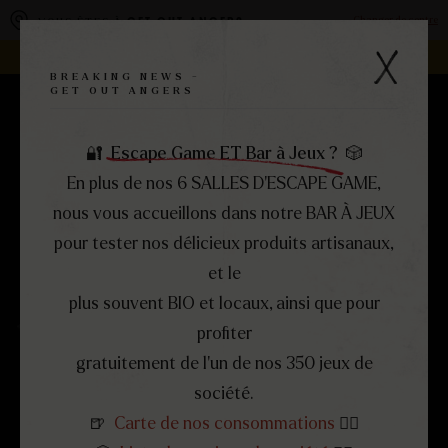
Panneau de gestion des cookies
Changer de centre
VOUS ÊTES À
GET OUT ANGERS
REJOIGNEZ LA FAMILLE -
DEVENEZ FRANCHISÉ !
BREAKING NEWS -
GET OUT ANGERS
RÉSERVEZ
MENU
FERMER
🔐
Escape Game ET Bar à Jeux ?
🎲
En plus de nos 6 SALLES D’ESCAPE GAME,
nous vous accueillons dans notre BAR À JEUX
pour tester nos délicieux produits artisanaux,
et le
plus souvent BIO et locaux, ainsi que pour
profiter
gratuitement de l’un de nos 350 jeux de
société.
ESCAPE
TESLA
🍺
Carte de nos consommations
👈🏻
L’ATELIER