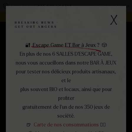
Panneau de gestion des cookies
Changer de centre
VOUS ÊTES À
GET OUT ANGERS
REJOIGNEZ LA FAMILLE -
DEVENEZ FRANCHISÉ !
BREAKING NEWS -
GET OUT ANGERS
RÉSERVEZ
MENU
FERMER
🔐
Escape Game ET Bar à Jeux ?
🎲
En plus de nos 6 SALLES D’ESCAPE GAME,
nous vous accueillons dans notre BAR À JEUX
pour tester nos délicieux produits artisanaux,
et le
plus souvent BIO et locaux, ainsi que pour
profiter
gratuitement de l’un de nos 350 jeux de
société.
🍺
Carte de nos consommations
👈🏻