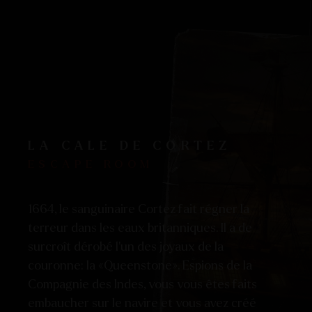
LA CALE DE CORTEZ
ESCAPE ROOM
1664, le sanguinaire Cortez fait régner la
terreur dans les eaux britanniques. Il a de
surcroît dérobé l’un des joyaux de la
couronne: la «Queenstone». Espions de la
Compagnie des Indes, vous vous êtes faits
embaucher sur le navire et vous avez créé