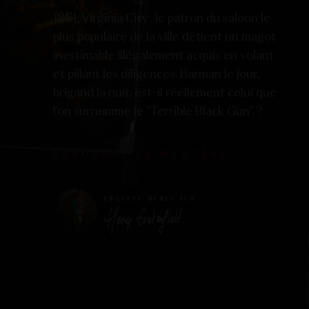
1861, Virginia City , le patron du saloon le
plus populaire de la ville détient un magot
inestimable illégalement acquis en volant
et pillant les diligences. Barman le jour,
brigand la nuit, est-il réellement celui que
l’on surnomme le “Terrible Black Gun” ?
RÉSOUDRE CE MYSTÈRE
ENQUÊTE MENÉE PAR