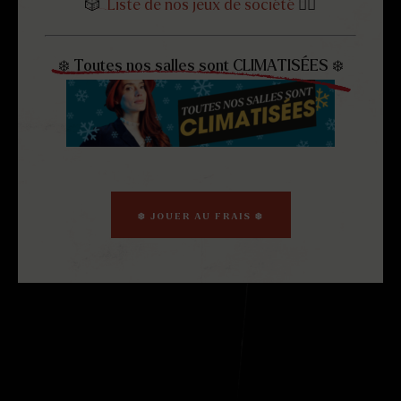
🎲
Liste de nos jeux de société
👈🏻
❄️ Toutes nos salles sont CLIMATISÉES ❄️
❄️ JOUER AU FRAIS ❄️